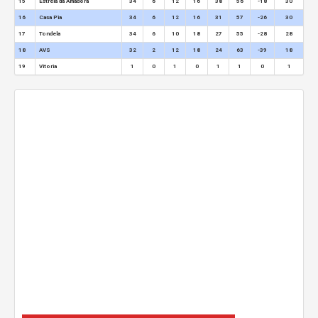
15
Estrela da Amadora
34
6
12
16
38
56
-18
30
16
Casa Pia
34
6
12
16
31
57
-26
30
17
Tondela
34
6
10
18
27
55
-28
28
18
AVS
32
2
12
18
24
63
-39
18
19
Vitoria
1
0
1
0
1
1
0
1