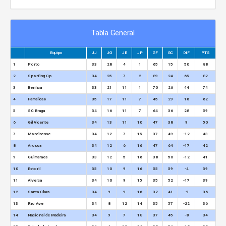
Tabla General
Equipo
JJ
JG
JE
JP
GF
GC
DIF
PTS
1
Porto
33
28
4
1
65
15
50
88
2
Sporting Cp
34
25
7
2
89
24
65
82
3
Benfica
33
21
11
1
70
26
44
74
4
Famalicao
35
17
11
7
45
29
16
62
5
SC Braga
34
16
11
7
64
36
28
59
6
Gil Vicente
34
13
11
10
47
38
9
50
7
Moreirense
34
12
7
15
37
49
-12
43
8
Arouca
34
12
6
16
47
64
-17
42
9
Guimaraes
33
12
5
16
38
50
-12
41
10
Estoril
35
10
9
16
55
59
-4
39
11
Alverca
34
10
9
15
35
52
-17
39
12
Santa Clara
34
9
9
16
32
41
-9
36
13
Rio Ave
34
8
12
14
35
57
-22
36
14
Nacional de Madeira
34
9
7
18
37
45
-8
34