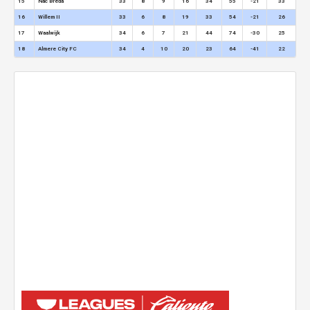
15
Nac Breda
33
8
9
16
34
55
-21
33
16
Willem II
33
6
8
19
33
54
-21
26
17
Waalwijk
34
6
7
21
44
74
-30
25
18
Almere City FC
34
4
10
20
23
64
-41
22