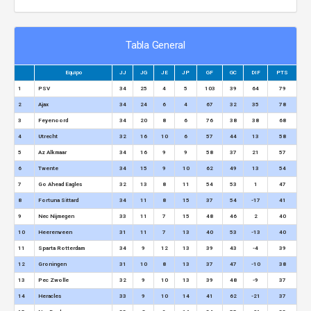
Tabla General
Equipo
JJ
JG
JE
JP
GF
GC
DIF
PTS
1
PSV
34
25
4
5
103
39
64
79
2
Ajax
34
24
6
4
67
32
35
78
3
Feyenoord
34
20
8
6
76
38
38
68
4
Utrecht
32
16
10
6
57
44
13
58
5
Az Alkmaar
34
16
9
9
58
37
21
57
6
Twente
34
15
9
10
62
49
13
54
7
Go Ahead Eagles
32
13
8
11
54
53
1
47
8
Fortuna Sittard
34
11
8
15
37
54
-17
41
9
Nec Nijmegen
33
11
7
15
48
46
2
40
10
Heerenveen
31
11
7
13
40
53
-13
40
11
Sparta Rotterdam
34
9
12
13
39
43
-4
39
12
Groningen
31
10
8
13
37
47
-10
38
13
Pec Zwolle
32
9
10
13
39
48
-9
37
14
Heracles
33
9
10
14
41
62
-21
37