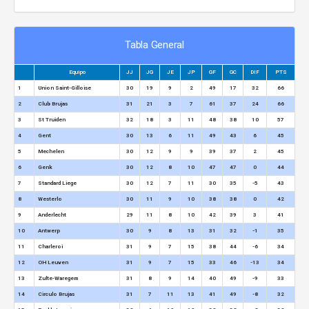
Tabla General
Equipo
JJ
JG
JE
JP
GF
GC
DIF
PTS
1
Union Saint-Gilloise
30
19
9
2
49
17
32
66
2
Club Brujas
31
21
3
7
61
37
24
66
3
St Truiden
32
18
3
11
48
38
10
57
4
Gent
30
13
6
11
49
43
6
45
5
Mechelen
30
12
9
9
39
37
2
45
6
Genk
30
12
8
10
47
47
0
44
7
Standard Liege
30
12
7
11
30
35
-5
43
8
Westerlo
30
11
9
10
38
38
0
42
9
Anderlecht
29
11
8
10
42
39
3
41
10
Antwerp
30
9
8
13
31
32
-1
35
11
Charleroi
31
9
7
15
38
44
-6
34
12
OH Leuven
31
9
7
15
33
46
-13
34
13
Zulte-Waregem
31
8
9
14
40
49
-9
33
14
Circulo Brujas
31
7
11
13
41
49
-8
32