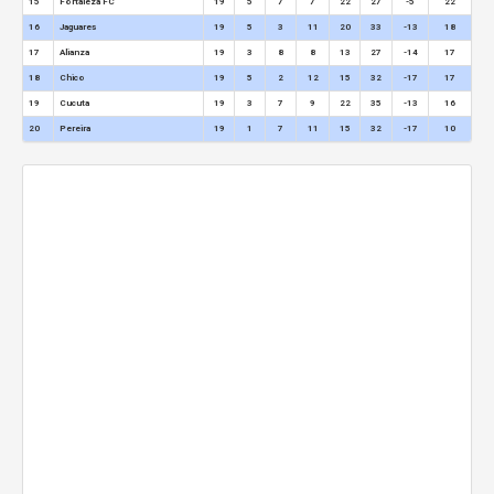
15
Fortaleza FC
19
5
7
7
22
27
-5
22
16
Jaguares
19
5
3
11
20
33
-13
18
17
Alianza
19
3
8
8
13
27
-14
17
18
Chico
19
5
2
12
15
32
-17
17
19
Cucuta
19
3
7
9
22
35
-13
16
20
Pereira
19
1
7
11
15
32
-17
10