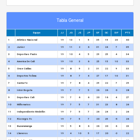
Tabla General
Equipo
JJ
JG
JE
JP
GF
GC
DIF
PTS
1
Atletico Nacional
19
13
1
5
35
15
20
40
2
Junior
19
11
2
6
31
24
7
35
3
Deportivo Pasto
19
10
4
5
29
25
4
34
4
America De Cali
19
10
3
6
25
15
10
33
5
Once Caldas
19
8
9
2
31
22
9
33
6
Deportes Tolima
19
8
7
4
27
17
10
31
7
Santa Fe
19
7
8
4
29
22
7
29
8
Inter Bogota
19
7
7
5
26
26
0
28
9
Deportivo Cali
19
7
6
6
20
16
4
27
10
Millonarios
19
7
5
7
31
23
8
26
11
Independiente Medellin
19
7
5
7
26
24
2
26
12
Rionegro Fc
19
7
5
7
20
25
-5
26
13
Bucaramanga
19
5
8
6
26
20
6
23
14
Llaneros
19
4
10
5
17
20
-3
22