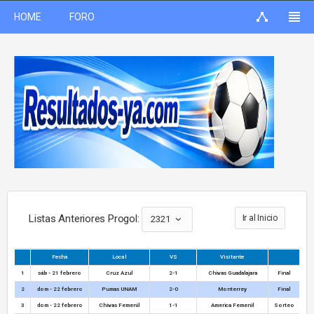
HOME
FORO
Listas Anteriores Progol:
Ir al Inicio
2321
Fecha
Local
VS
Visitante
1
sáb - 21 febrero
Cruz Azul
2-1
Chivas Guadalajara
Final
2
dom - 22 febrero
Pumas UNAM
2-0
Monterrey
Final
3
dom - 22 febrero
Chivas Femenil
1-1
America Femenil
Sorteo