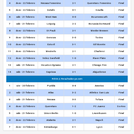
4
dom - 22 febrero
Necaxa Femenino
2-1
Queretaro Femenino
Final
5
dom - 22 febrero
Getafe
0-1
Sevilla
Final
6
sáb - 21 febrero
West Ham
0-0
Bournemouth
Final
7
sáb - 21 febrero
Leipzig
2-2
Borussia Dortmund
Final
8
dom - 22 febrero
St Pauli
2-1
Werder Bremen
Final
9
dom - 22 febrero
Genova
3-0
Torino
Final
10
dom - 22 febrero
Estoril
3-1
Gil Vicente
Final
11
dom - 22 febrero
Westerlo
2-1
Charleroi
Final
12
dom - 22 febrero
Velez Sarsfield
1-0
River Plate
Final
13
sáb - 21 febrero
Houston Dynamo
2-1
Chicago Fire
Final
14
sáb - 21 febrero
Saprissa
2-1
Alajuelense
Final
REVA || Resultados-ya.com
1
vie - 20 febrero
Puebla
0-4
America
Final
2
sáb - 21 febrero
Atlas
3-2
Atletico San Luis
Final
3
sáb - 21 febrero
Necaxa
0-3
Toluca
Final
4
dom - 22 febrero
Queretaro
1-2
FC Juarez
Sorteo
5
sáb - 21 febrero
Union Berlin
1-0
Leverkusen
Final
6
dom - 22 febrero
Atalanta
2-1
Napoli
Final
7
dom - 22 febrero
Estrasburgo
3-1
Lyon
Final