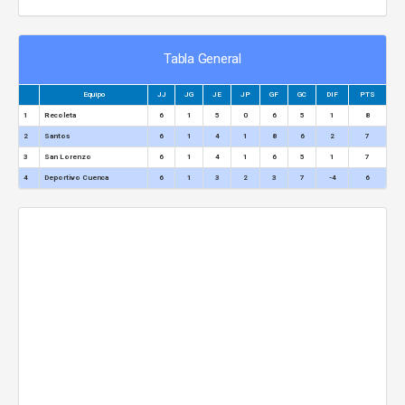
Tabla General
Equipo
JJ
JG
JE
JP
GF
GC
DIF
PTS
1
Recoleta
6
1
5
0
6
5
1
8
2
Santos
6
1
4
1
8
6
2
7
3
San Lorenzo
6
1
4
1
6
5
1
7
4
Deportivo Cuenca
6
1
3
2
3
7
-4
6