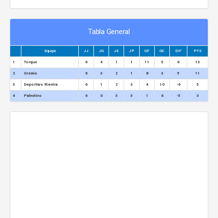
Tabla General
Equipo
JJ
JG
JE
JP
GF
GC
DIF
PTS
1
Torque
6
4
1
1
11
5
6
13
2
Gremio
6
3
2
1
8
3
5
11
3
Deportivo Riestra
6
1
2
3
4
10
-6
5
4
Palestino
6
0
3
3
1
6
-5
3